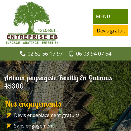
MENU
Devis gratuit
02 52 56 17 97
06 03 94 07 54
Artisan paysagiste Bouilly En Gatinais
45300
Nos engagements
Devis et déplacement gratuits
Sans engagement