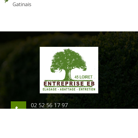
Gatinais
02 52 56 17 97
06 03 94 07 54
1 rue du Chateau
45200 Montargis