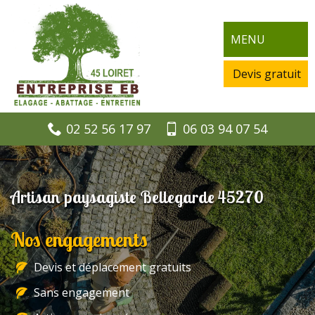
MENU
Devis gratuit
02 52 56 17 97
06 03 94 07 54
Artisan paysagiste Bellegarde 45270
Nos engagements
Devis et déplacement gratuits
Sans engagement