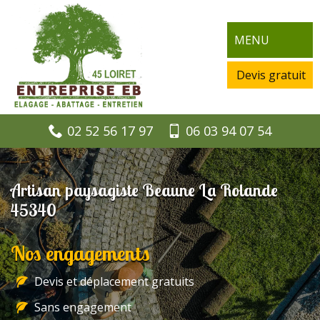
MENU
Devis gratuit
02 52 56 17 97
06 03 94 07 54
Artisan paysagiste Beaune La Rolande
45340
Nos engagements
Devis et déplacement gratuits
Sans engagement