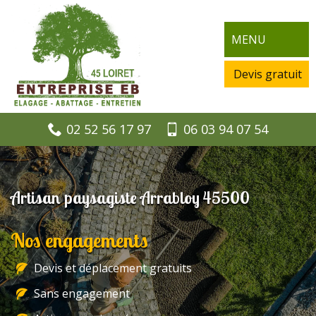
MENU
Devis gratuit
02 52 56 17 97
06 03 94 07 54
Artisan paysagiste Arrabloy 45500
Nos engagements
Devis et déplacement gratuits
Sans engagement