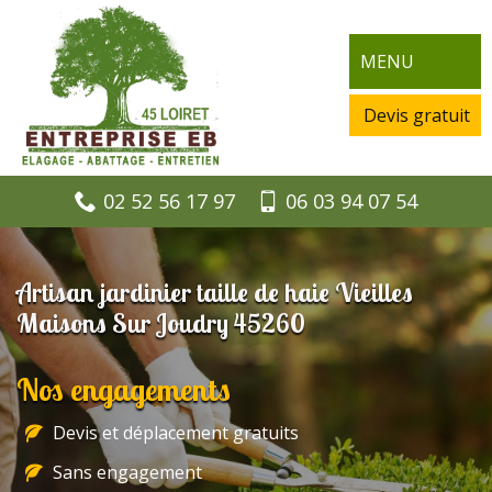
MENU
Devis gratuit
02 52 56 17 97
06 03 94 07 54
Artisan jardinier taille de haie Vieilles
Maisons Sur Joudry 45260
Nos engagements
Devis et déplacement gratuits
Sans engagement