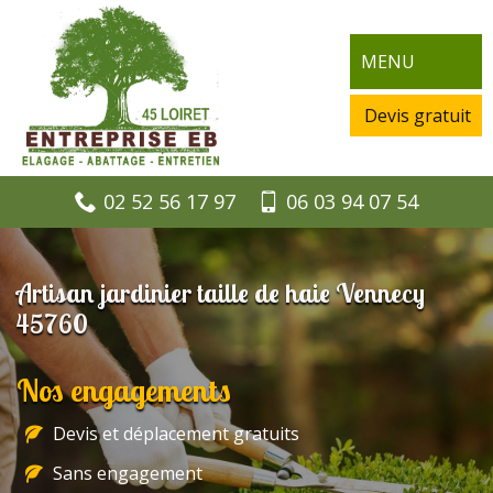
MENU
Devis gratuit
02 52 56 17 97
06 03 94 07 54
Artisan jardinier taille de haie Vennecy
45760
Nos engagements
Devis et déplacement gratuits
Sans engagement