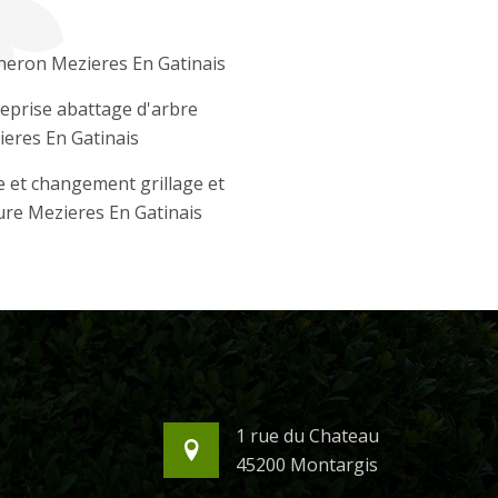
heron Mezieres En Gatinais
eprise abattage d'arbre
eres En Gatinais
 et changement grillage et
ure Mezieres En Gatinais
1 rue du Chateau
45200 Montargis