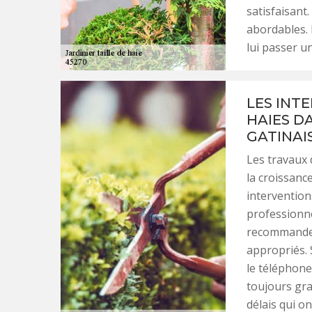
satisfaisant
abordables. 
lui passer un
LES INT
HAIES DA
GATINAI
Les travaux 
la croissance
interventions
professionn
recommander 
appropriés. 
le téléphoner
toujours gra
délais qui on