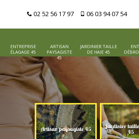
02 52 56 17 97
06 03 94 07 54
ENTREPRISE
ARTISAN
JARDINIER TAILLE
ENT
ÉLAGAGE 45
PAYSAGISTE
DE HAIE 45
DÉBRO
45
Jardinier taill
 élagage 45
Artisan paysagiste 45
45