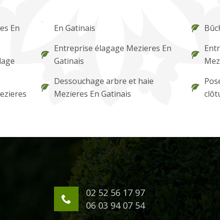
res En
En Gatinais
Bûc
Entreprise élagage Mezieres En
Entr
lage
Gatinais
Mezi
Dessouchage arbre et haie
Pose
ezieres
Mezieres En Gatinais
clôt
02 52 56 17 97
06 03 94 07 54