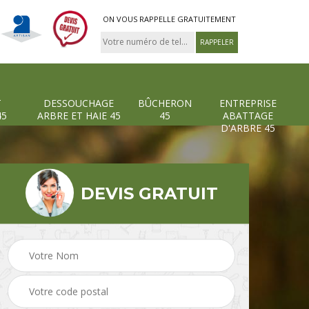
ON VOUS RAPPELLE GRATUITEMENT
T
DESSOUCHAGE
BÛCHERON
ENTREPRISE
45
ARBRE ET HAIE 45
45
ABATTAGE
D'ARBRE 45
DEVIS GRATUIT
Pose et changement
Dessouchage arbre et
grillage et clôture 45
haie 45