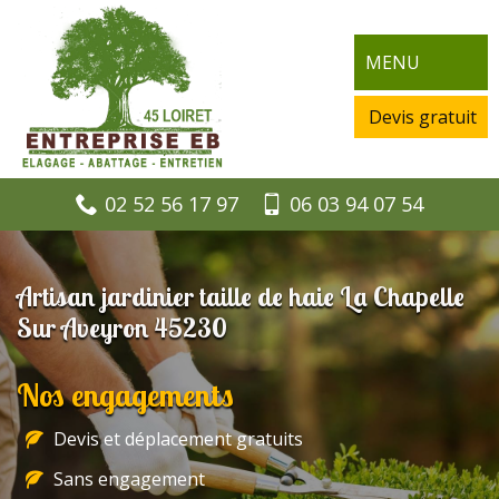
MENU
Devis gratuit
02 52 56 17 97
06 03 94 07 54
Artisan jardinier taille de haie La Chapelle
Sur Aveyron 45230
Nos engagements
Devis et déplacement gratuits
Sans engagement