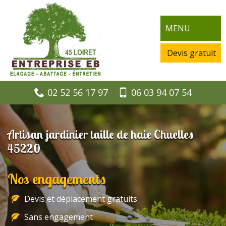
MENU
Devis gratuit
02 52 56 17 97
06 03 94 07 54
Artisan jardinier taille de haie Chuelles
45220
Nos engagements
Devis et déplacement gratuits
Sans engagement