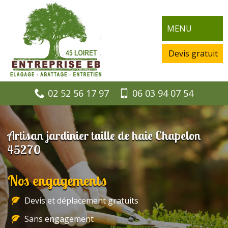
MENU
Devis gratuit
02 52 56 17 97
06 03 94 07 54
Artisan jardinier taille de haie Chapelon
45270
Nos engagements
Devis et déplacement gratuits
Sans engagement