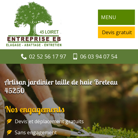
MENU
Devis gratuit
02 52 56 17 97
06 03 94 07 54
Artisan jardinier taille de haie Breteau
45250
Nos engagements
Devis et déplacement gratuits
Sans engagement