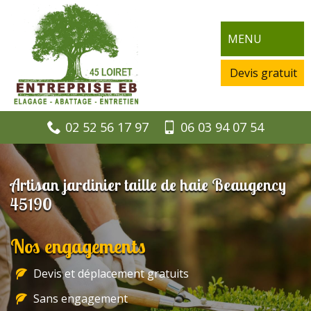
MENU
Devis gratuit
02 52 56 17 97
06 03 94 07 54
Artisan jardinier taille de haie Beaugency
45190
Nos engagements
Devis et déplacement gratuits
Sans engagement