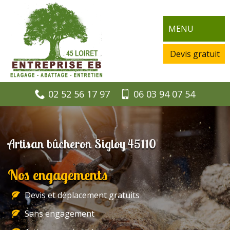
MENU
Devis gratuit
02 52 56 17 97
06 03 94 07 54
Artisan bûcheron Sigloy 45110
Nos engagements
Devis et déplacement gratuits
Sans engagement