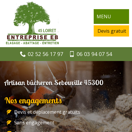
MENU
Devis gratuit
02 52 56 17 97
06 03 94 07 54
Artisan bûcheron Sebouville 45300
Nos engagements
Devis et déplacement gratuits
Sans engagement