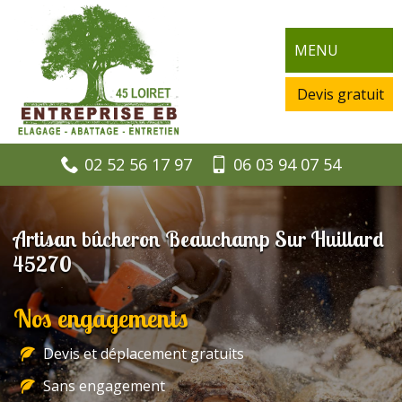
MENU
Devis gratuit
02 52 56 17 97
06 03 94 07 54
Artisan bûcheron Beauchamp Sur Huillard
45270
Nos engagements
Devis et déplacement gratuits
Sans engagement